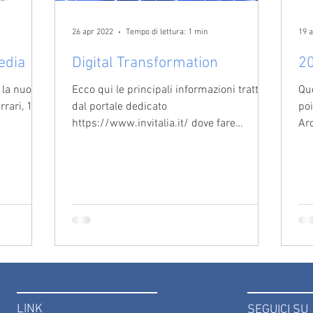
26 apr 2022
Tempo di lettura: 1 min
19 
edia
Digital Transformation
20
 la nuova
Ecco qui le principali informazioni tratte
Qu
rrari, 12 a
dal portale dedicato
poi
https://www.invitalia.it/ dove fare
Ar
richiesta dei contributi a riguardo...
cre
LINK
SEGUICI SU